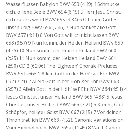
Wasserflüssen Babylon BWV 653 (4:49) 4 Schmücke
dich, o liebe Seele BWV 654 (6:15) 5 Herr Jesu Christ,
dich zu uns wend BWV 655 (3:34) 6 O Lamm Gottes,
unschuldig BWV 656 (7:46) 7 Nun danket alle Gott
BWV 657 (4:11) 8 Von Gott will ich nicht lassen BWV
658 (3:57) 9 Nun komm, der Heiden Heiland BWV 659
(4:35) 10 Nun komm, der Heiden Heiland BWV 660
(2:25) 11 Nun komm, der Heiden Heiland BWV 661
(2:50) CD 2 (62:06) The ‘Eighteen’ Chorale Preludes,
BWV 651–668 1 Allein Gott in der Höh’ sei’ Ehr BWV
662 (7:21) 2 Allein Gott in der Höh’ sei’ Ehr BWV 663
(5:57) 3 Allein Gott in der Höh’ sei’ Ehr BWV 664 (4:51) 4
Jesus Christus, unser Heiland BWV 665 (4:38) 5 Jesus
Christus, unser Heiland BWV 666 (3:21) 6 Komm, Gott
Schöpfer, heiliger Geist BWV 667 (2:15) 7 Vor deinen
Thron tret’ ich BWV 668 (4:52), Canonic Variations on
Vom Himmel hoch, BWV 769a (11:49) 8 Var 1: Canon