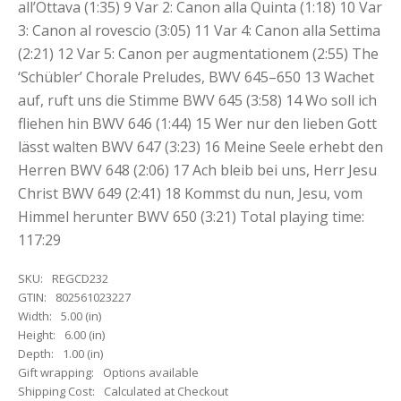
all’Ottava (1:35) 9 Var 2: Canon alla Quinta (1:18) 10 Var
3: Canon al rovescio (3:05) 11 Var 4: Canon alla Settima
(2:21) 12 Var 5: Canon per augmentationem (2:55) The
‘Schübler’ Chorale Preludes, BWV 645–650 13 Wachet
auf, ruft uns die Stimme BWV 645 (3:58) 14 Wo soll ich
fliehen hin BWV 646 (1:44) 15 Wer nur den lieben Gott
lässt walten BWV 647 (3:23) 16 Meine Seele erhebt den
Herren BWV 648 (2:06) 17 Ach bleib bei uns, Herr Jesu
Christ BWV 649 (2:41) 18 Kommst du nun, Jesu, vom
Himmel herunter BWV 650 (3:21) Total playing time:
117:29
SKU:
REGCD232
GTIN:
802561023227
Width:
5.00 (in)
Height:
6.00 (in)
Depth:
1.00 (in)
Gift wrapping:
Options available
Shipping Cost:
Calculated at Checkout