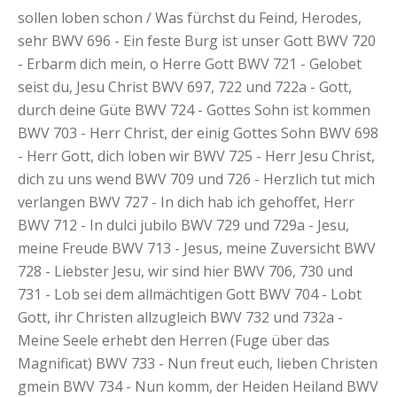
sollen loben schon / Was fürchst du Feind, Herodes,
sehr BWV 696 - Ein feste Burg ist unser Gott BWV 720
- Erbarm dich mein, o Herre Gott BWV 721 - Gelobet
seist du, Jesu Christ BWV 697, 722 und 722a - Gott,
durch deine Güte BWV 724 - Gottes Sohn ist kommen
BWV 703 - Herr Christ, der einig Gottes Sohn BWV 698
- Herr Gott, dich loben wir BWV 725 - Herr Jesu Christ,
dich zu uns wend BWV 709 und 726 - Herzlich tut mich
verlangen BWV 727 - In dich hab ich gehoffet, Herr
BWV 712 - In dulci jubilo BWV 729 und 729a - Jesu,
meine Freude BWV 713 - Jesus, meine Zuversicht BWV
728 - Liebster Jesu, wir sind hier BWV 706, 730 und
731 - Lob sei dem allmächtigen Gott BWV 704 - Lobt
Gott, ihr Christen allzugleich BWV 732 und 732a -
Meine Seele erhebt den Herren (Fuge über das
Magnificat) BWV 733 - Nun freut euch, lieben Christen
gmein BWV 734 - Nun komm, der Heiden Heiland BWV