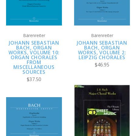
Bärenreiter
Bärenreiter
JOHANN SEBASTIAN
JOHANN SEBASTIAN
BACH, ORGAN
BACH, ORGAN
WORKS, VOLUME 10:
WORKS, VOLUME 2:
ORGAN CHORALES
LEIPZIG CHORALES
FROM
$46.95
MISCELLANEOUS
SOURCES
$37.50