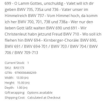
699 - O Lamm Gottes, unschuldig - Valet will ich dir
geben BWV 735, 735a und 736 - Vater unser im
Himmelreich BWV 737 - Vom Himmel hoch, da komm
ich her BWV 700, 701, 738 und 738a - Wer nur den
lieben Gott läßt walten BWV 690 und 691 - Wir
Christenleut habn jetzund Freud BWV 710 - Wo soll ich
fliehen hin BWV 694 - Kirnberger-Choräle: BWV 690,
BWV 691 / BWV 694-701 / BWV 703 / BWV 704 / BWV
706 / BWV 709-713
Current Stock:
1
SKU:
BA5173
GTIN:
9790006466269
Width:
13.00 (in)
Height:
15.00 (in)
Depth:
1.00 (in)
Gift wrapping:
Options available
Shipping Cost:
Calculated at Checkout