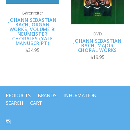
Bärenreiter
JOHANN SEBASTIAN
BACH, ORGAN
WORKS, VOLUME 9:
NEUMEISTER
DVD
CHORALES (YALE
JOHANN SEBASTIAN
MANUSCRIPT)
BACH, MAJOR
CHORAL WORKS
$34.95
$19.95
PRODUCTS
BRANDS
INFORMATION
SEARCH
CART