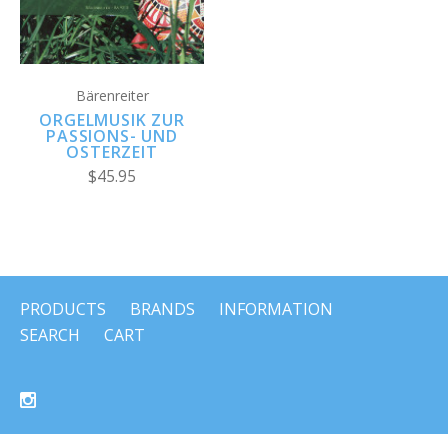
Bärenreiter
ORGELMUSIK ZUR
PASSIONS- UND
OSTERZEIT
$45.95
PRODUCTS
BRANDS
INFORMATION
SEARCH
CART